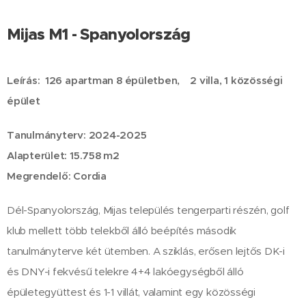
Mijas M1 - Spanyolország
Leírás: 126 apartman 8 épületben, 2 villa, 1 közösségi
épület
Tanulmányterv: 2024-2025
Alapterület: 15.758 m2
Megrendelő: Cordia
Dél-Spanyolország, Mijas település tengerparti részén, golf
klub mellett több telekből álló beépítés második
tanulmányterve két ütemben. A sziklás, erősen lejtős DK-i
és DNY-i fekvésű telekre 4+4 lakóegységből álló
épületegyüttest és 1-1 villát, valamint egy közösségi