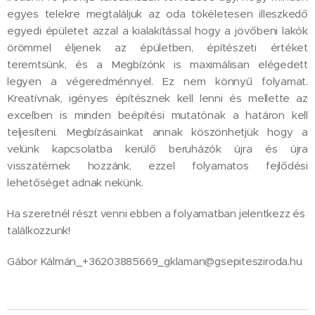
egyes telekre megtaláljuk az oda tökéletesen illeszkedő
egyedi épületet azzal a kialakítással hogy a jövőbeni lakók
örömmel éljenek az épületben, építészeti értéket
teremtsünk, és a Megbízónk is maximálisan elégedett
legyen a végeredménnyel. Ez nem könnyű folyamat.
Kreatívnak, igényes építésznek kell lenni és mellette az
excelben is minden beépítési mutatónak a határon kell
teljesíteni. Megbízásainkat annak köszönhetjük hogy a
velünk kapcsolatba kerülő beruházók újra és újra
visszatérnek hozzánk, ezzel folyamatos fejlődési
lehetőséget adnak nekünk.
Ha szeretnél részt venni ebben a folyamatban jelentkezz és
találkozzunk!
Gábor Kálmán_+36203885669_gklaman@gsepitesziroda.hu