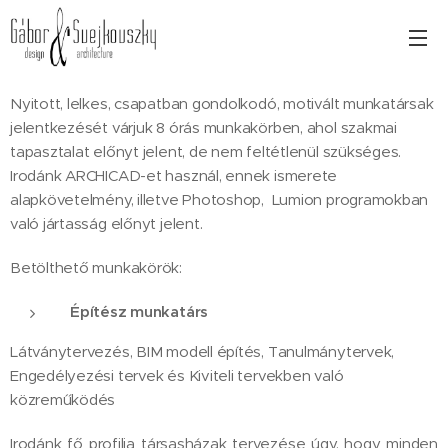
Nyitott, lelkes, csapatban gondolkodó, motivált munkatársak
jelentkezését várjuk 8 órás munkakörben, ahol szakmai
tapasztalat előnyt jelent, de nem feltétlenül szükséges.
Irodánk ARCHICAD-et használ, ennek ismerete
alapkövetelmény, illetve Photoshop, Lumion programokban
való jártasság előnyt jelent.
Betölthető munkakörök:
Építész munkatárs
Látványtervezés, BIM modell építés, Tanulmánytervek,
Engedélyezési tervek és Kiviteli tervekben való
közreműködés
Irodánk fő profilja társasházak tervezése úgy, hogy minden