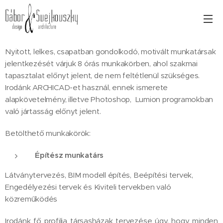
Nyitott, lelkes, csapatban gondolkodó, motivált munkatársak
jelentkezését várjuk 8 órás munkakörben, ahol szakmai
tapasztalat előnyt jelent, de nem feltétlenül szükséges.
Irodánk ARCHICAD-et használ, ennek ismerete
alapkövetelmény, illetve Photoshop, Lumion programokban
való jártasság előnyt jelent.
Betölthető munkakörök:
Építész munkatárs
Látványtervezés, BIM modell építés, Beépítési tervek,
Engedélyezési tervek és Kiviteli tervekben való
közreműködés
Irodánk fő profilja társasházak tervezése úgy, hogy minden