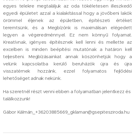
egyes telekre megtaláljuk az oda tökéletesen illeszkedő
egyedi épületet azzal a kialakítással hogy a jövőbeni lakók
örömmel éljenek az épületben, építészeti értéket
teremtsünk, és a Megbízónk is maximálisan elégedett
legyen a végeredménnyel. Ez nem könnyű folyamat.
Kreatívnak, igényes építésznek kell lenni és mellette az
excelben is minden beépítési mutatónak a határon kell
teljesíteni. Megbízásainkat annak köszönhetjük hogy a
velünk kapcsolatba kerülő beruházók újra és újra
visszatérnek hozzánk, ezzel folyamatos fejlődési
lehetőséget adnak nekünk.
Ha szeretnél részt venni ebben a folyamatban jelentkezz és
találkozzunk!
Gábor Kálmán_+36203885669_gklaman@gsepitesziroda.hu